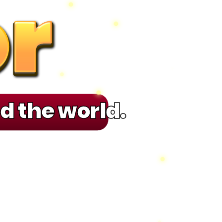
r
r
r
r
d the world.