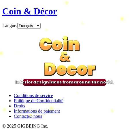
Coin & Décor
Langue
:
Coin
Coin
Coin
Coin
&
&
&
&
Decor
Decor
Decor
Decor
Interior design ideas from around the world.
Conditions de service
Politique de Confidentialité
Droits
Informations de paiement
Contactez-nous
© 2025 GIGBEING Inc.