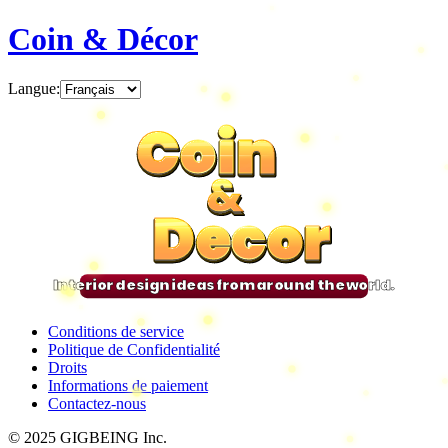
Coin & Décor
Langue
:
Coin
Coin
Coin
Coin
&
&
&
&
Decor
Decor
Decor
Decor
Interior design ideas from around the world.
Conditions de service
Politique de Confidentialité
Droits
Informations de paiement
Contactez-nous
© 2025 GIGBEING Inc.