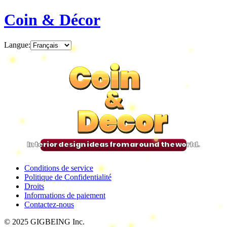
Coin & Décor
Langue
:
Coin
Coin
Coin
Coin
&
&
&
&
Decor
Decor
Decor
Decor
Interior design ideas from around the world.
Conditions de service
Politique de Confidentialité
Droits
Informations de paiement
Contactez-nous
© 2025 GIGBEING Inc.