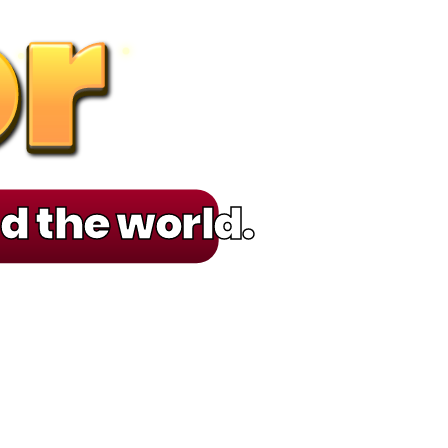
r
r
r
r
d the world.