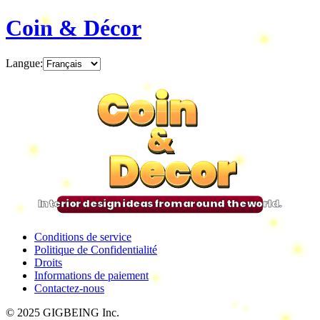
Coin & Décor
Langue
:
Coin
Coin
Coin
Coin
&
&
&
&
Decor
Decor
Decor
Decor
Interior design ideas from around the world.
Conditions de service
Politique de Confidentialité
Droits
Informations de paiement
Contactez-nous
© 2025 GIGBEING Inc.