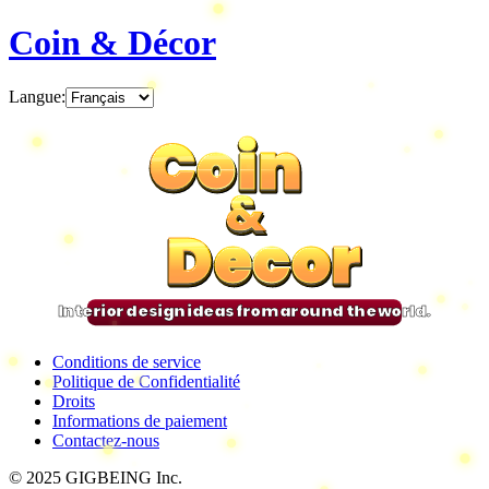
Coin & Décor
Langue
:
Coin
Coin
Coin
Coin
&
&
&
&
Decor
Decor
Decor
Decor
Interior design ideas from around the world.
Conditions de service
Politique de Confidentialité
Droits
Informations de paiement
Contactez-nous
© 2025 GIGBEING Inc.