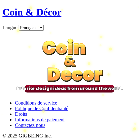
Coin & Décor
Langue
:
Coin
Coin
Coin
Coin
&
&
&
&
Decor
Decor
Decor
Decor
Interior design ideas from around the world.
Conditions de service
Politique de Confidentialité
Droits
Informations de paiement
Contactez-nous
© 2025 GIGBEING Inc.