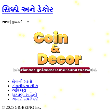
સિક્કો અને ડેકોર
ભાષા
:
Coin
Coin
Coin
Coin
&
&
&
&
Decor
Decor
Decor
Decor
Interior design ideas from around the world.
સેવાની શરતો
ગોપનીયતા નીતિ
અધિકારો
ચુકવણી માહિતી
અમારો સંપર્ક કરો
© 2025 GIGBEING Inc.