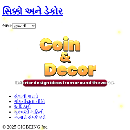
સિક્કો અને ડેકોર
ભાષા
:
Coin
Coin
Coin
Coin
&
&
&
&
Decor
Decor
Decor
Decor
Interior design ideas from around the world.
સેવાની શરતો
ગોપનીયતા નીતિ
અધિકારો
ચુકવણી માહિતી
અમારો સંપર્ક કરો
© 2025 GIGBEING Inc.