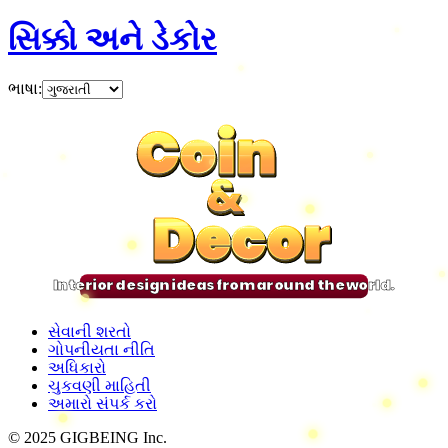
સિક્કો અને ડેકોર
ભાષા
:
Coin
Coin
Coin
Coin
&
&
&
&
Decor
Decor
Decor
Decor
Interior design ideas from around the world.
સેવાની શરતો
ગોપનીયતા નીતિ
અધિકારો
ચુકવણી માહિતી
અમારો સંપર્ક કરો
© 2025 GIGBEING Inc.