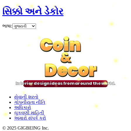
સિક્કો અને ડેકોર
ભાષા
:
Coin
Coin
Coin
Coin
&
&
&
&
Decor
Decor
Decor
Decor
Interior design ideas from around the world.
સેવાની શરતો
ગોપનીયતા નીતિ
અધિકારો
ચુકવણી માહિતી
અમારો સંપર્ક કરો
© 2025 GIGBEING Inc.