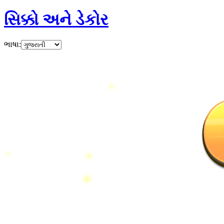
સિક્કો અને ડેકોર
ભાષા
: