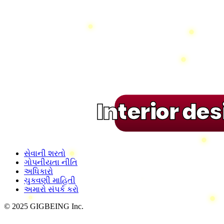
Interior de
સેવાની શરતો
ગોપનીયતા નીતિ
અધિકારો
ચુકવણી માહિતી
અમારો સંપર્ક કરો
© 2025 GIGBEING Inc.