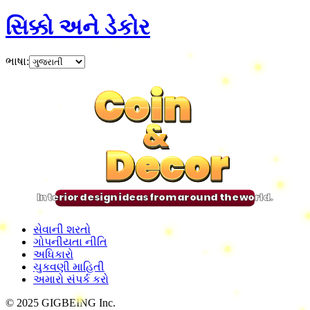
સિક્કો અને ડેકોર
ભાષા
:
Coin
Coin
Coin
Coin
&
&
&
&
Decor
Decor
Decor
Decor
Interior design ideas from around the world.
સેવાની શરતો
ગોપનીયતા નીતિ
અધિકારો
ચુકવણી માહિતી
અમારો સંપર્ક કરો
© 2025 GIGBEING Inc.