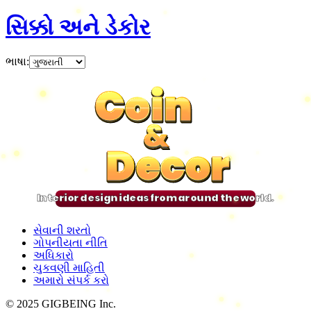
સિક્કો અને ડેકોર
ભાષા
:
Coin
Coin
Coin
Coin
&
&
&
&
Decor
Decor
Decor
Decor
Interior design ideas from around the world.
સેવાની શરતો
ગોપનીયતા નીતિ
અધિકારો
ચુકવણી માહિતી
અમારો સંપર્ક કરો
© 2025 GIGBEING Inc.