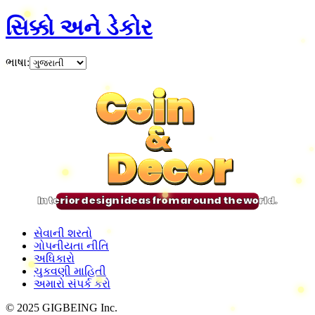
સિક્કો અને ડેકોર
ભાષા
:
Coin
Coin
Coin
Coin
&
&
&
&
Decor
Decor
Decor
Decor
Interior design ideas from around the world.
સેવાની શરતો
ગોપનીયતા નીતિ
અધિકારો
ચુકવણી માહિતી
અમારો સંપર્ક કરો
© 2025 GIGBEING Inc.