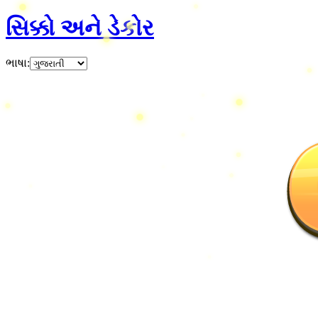
સિક્કો અને ડેકોર
ભાષા
: