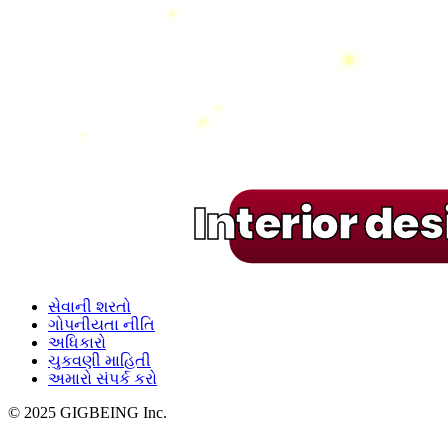
Interior de
સેવાની શરતો
ગોપનીયતા નીતિ
અધિકારો
ચુકવણી માહિતી
અમારો સંપર્ક કરો
© 2025 GIGBEING Inc.