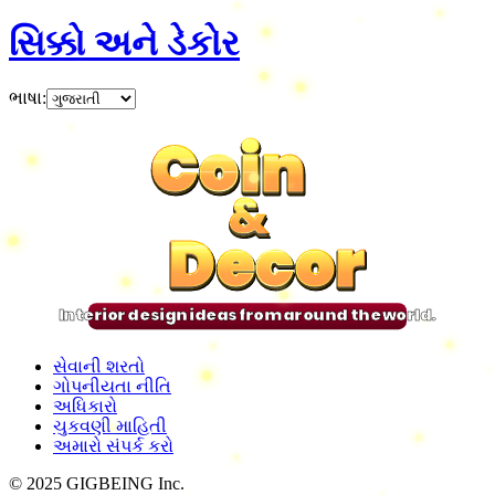
સિક્કો અને ડેકોર
ભાષા
:
Coin
Coin
Coin
Coin
&
&
&
&
Decor
Decor
Decor
Decor
Interior design ideas from around the world.
સેવાની શરતો
ગોપનીયતા નીતિ
અધિકારો
ચુકવણી માહિતી
અમારો સંપર્ક કરો
© 2025 GIGBEING Inc.