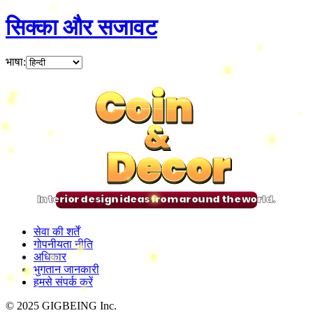
सिक्का और सजावट
भाषा
:
Coin
Coin
Coin
Coin
&
&
&
&
Decor
Decor
Decor
Decor
Interior design ideas from around the world.
सेवा की शर्तें
गोपनीयता नीति
अधिकार
भुगतान जानकारी
हमसे संपर्क करें
© 2025 GIGBEING Inc.