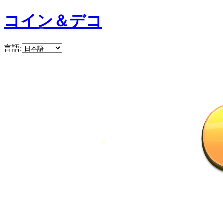
コイン＆デコ
言語
: