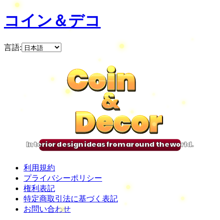
コイン＆デコ
言語
:
Coin
Coin
Coin
Coin
&
&
&
&
Decor
Decor
Decor
Decor
Interior design ideas from around the world.
利用規約
プライバシーポリシー
権利表記
特定商取引法に基づく表記
お問い合わせ