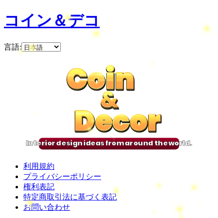
コイン＆デコ
言語
:
Coin
Coin
Coin
Coin
&
&
&
&
Decor
Decor
Decor
Decor
Interior design ideas from around the world.
利用規約
プライバシーポリシー
権利表記
特定商取引法に基づく表記
お問い合わせ