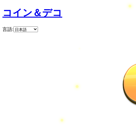
コイン＆デコ
言語
: