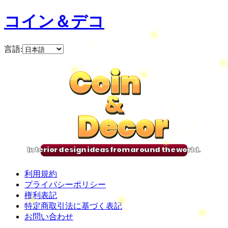
コイン＆デコ
言語
:
Coin
Coin
Coin
Coin
&
&
&
&
Decor
Decor
Decor
Decor
Interior design ideas from around the world.
利用規約
プライバシーポリシー
権利表記
特定商取引法に基づく表記
お問い合わせ