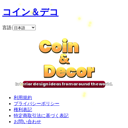
コイン＆デコ
言語
:
Coin
Coin
Coin
Coin
&
&
&
&
Decor
Decor
Decor
Decor
Interior design ideas from around the world.
利用規約
プライバシーポリシー
権利表記
特定商取引法に基づく表記
お問い合わせ