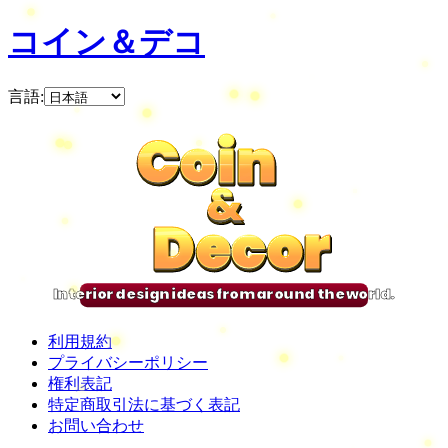
コイン＆デコ
言語
:
Coin
Coin
Coin
Coin
&
&
&
&
Decor
Decor
Decor
Decor
Interior design ideas from around the world.
利用規約
プライバシーポリシー
権利表記
特定商取引法に基づく表記
お問い合わせ