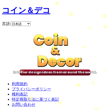
コイン＆デコ
言語
:
Coin
Coin
Coin
Coin
&
&
&
&
Decor
Decor
Decor
Decor
Interior design ideas from around the world.
利用規約
プライバシーポリシー
権利表記
特定商取引法に基づく表記
お問い合わせ