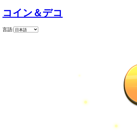
コイン＆デコ
言語
: