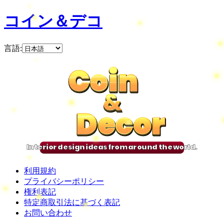
コイン＆デコ
言語
:
Coin
Coin
Coin
Coin
&
&
&
&
Decor
Decor
Decor
Decor
Interior design ideas from around the world.
利用規約
プライバシーポリシー
権利表記
特定商取引法に基づく表記
お問い合わせ