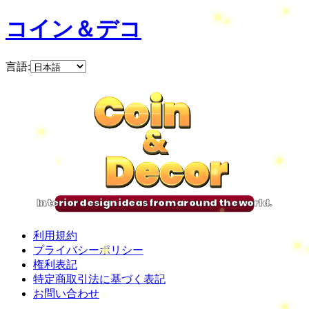
コイン＆デコ
言語
:
Coin
Coin
Coin
Coin
&
&
&
&
Decor
Decor
Decor
Decor
Interior design ideas from around the world.
利用規約
プライバシーポリシー
権利表記
特定商取引法に基づく表記
お問い合わせ