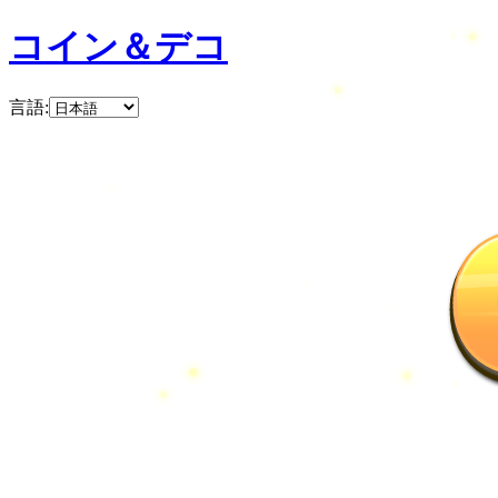
コイン＆デコ
言語
: