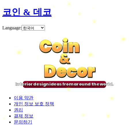
코인 & 데코
Language
:
Coin
Coin
Coin
Coin
&
&
&
&
Decor
Decor
Decor
Decor
Interior design ideas from around the world.
이용 약관
개인 정보 보호 정책
권리
결제 정보
문의하기