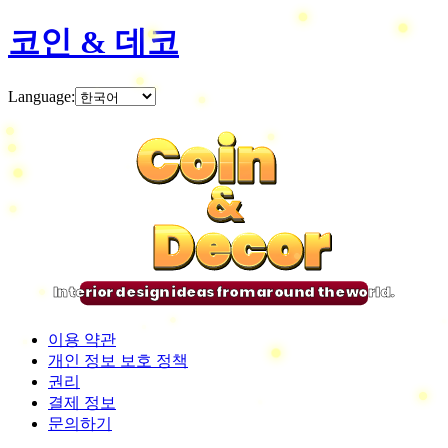
코인 & 데코
Language
:
Coin
Coin
Coin
Coin
&
&
&
&
Decor
Decor
Decor
Decor
Interior design ideas from around the world.
이용 약관
개인 정보 보호 정책
권리
결제 정보
문의하기