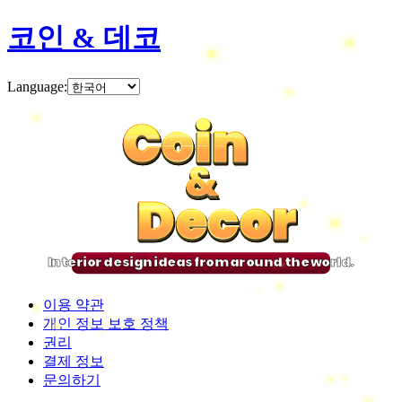
코인 & 데코
Language
:
Coin
Coin
Coin
Coin
&
&
&
&
Decor
Decor
Decor
Decor
Interior design ideas from around the world.
이용 약관
개인 정보 보호 정책
권리
결제 정보
문의하기