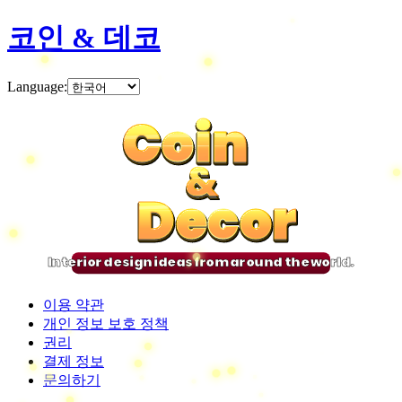
코인 & 데코
Language
:
Coin
Coin
Coin
Coin
&
&
&
&
Decor
Decor
Decor
Decor
Interior design ideas from around the world.
이용 약관
개인 정보 보호 정책
권리
결제 정보
문의하기