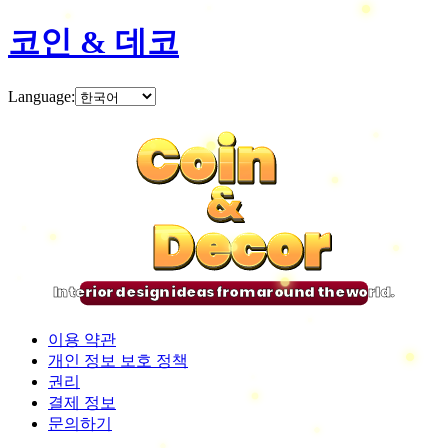
코인 & 데코
Language
:
Coin
Coin
Coin
Coin
&
&
&
&
Decor
Decor
Decor
Decor
Interior design ideas from around the world.
이용 약관
개인 정보 보호 정책
권리
결제 정보
문의하기