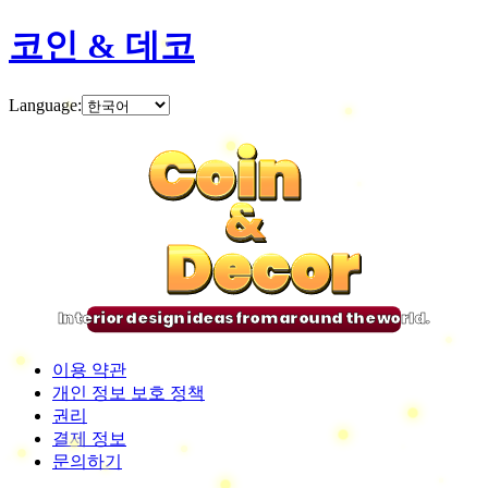
코인 & 데코
Language
:
Coin
Coin
Coin
Coin
&
&
&
&
Decor
Decor
Decor
Decor
Interior design ideas from around the world.
이용 약관
개인 정보 보호 정책
권리
결제 정보
문의하기