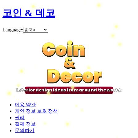
코인 & 데코
Language
:
Coin
Coin
Coin
Coin
&
&
&
&
Decor
Decor
Decor
Decor
Interior design ideas from around the world.
이용 약관
개인 정보 보호 정책
권리
결제 정보
문의하기