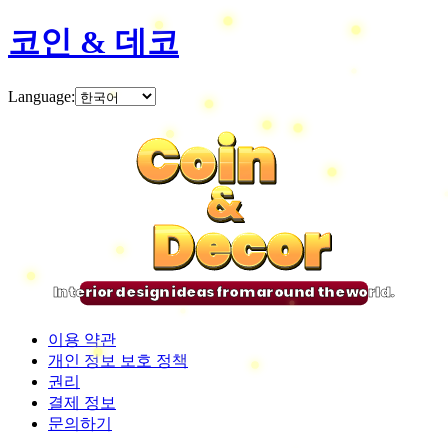
코인 & 데코
Language
:
Coin
Coin
Coin
Coin
&
&
&
&
Decor
Decor
Decor
Decor
Interior design ideas from around the world.
이용 약관
개인 정보 보호 정책
권리
결제 정보
문의하기