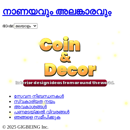
നാണയവും അലങ്കാരവും
ഭാഷ
:
Coin
Coin
Coin
Coin
&
&
&
&
Decor
Decor
Decor
Decor
Interior design ideas from around the world.
സേവന നിബന്ധനകൾ
സ്വകാര്യത നയം
അവകാശങ്ങൾ
പണമടയ്ക്കൽ വിവരങ്ങൾ
ഞങ്ങളെ സമീപിക്കുക
© 2025 GIGBEING Inc.