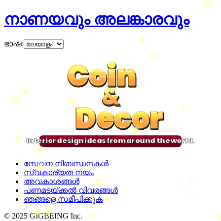
നാണയവും അലങ്കാരവും
ഭാഷ
:
Coin
Coin
Coin
Coin
&
&
&
&
Decor
Decor
Decor
Decor
Interior design ideas from around the world.
സേവന നിബന്ധനകൾ
സ്വകാര്യത നയം
അവകാശങ്ങൾ
പണമടയ്ക്കൽ വിവരങ്ങൾ
ഞങ്ങളെ സമീപിക്കുക
© 2025 GIGBEING Inc.