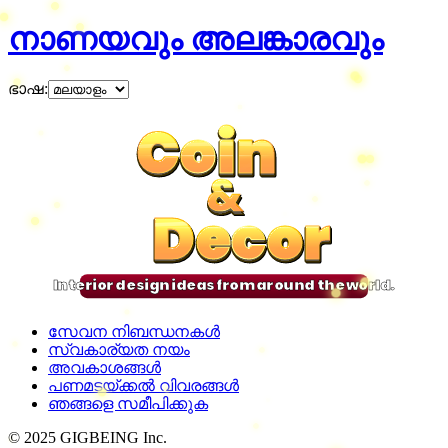
നാണയവും അലങ്കാരവും
ഭാഷ
:
Coin
Coin
Coin
Coin
&
&
&
&
Decor
Decor
Decor
Decor
Interior design ideas from around the world.
സേവന നിബന്ധനകൾ
സ്വകാര്യത നയം
അവകാശങ്ങൾ
പണമടയ്ക്കൽ വിവരങ്ങൾ
ഞങ്ങളെ സമീപിക്കുക
© 2025 GIGBEING Inc.