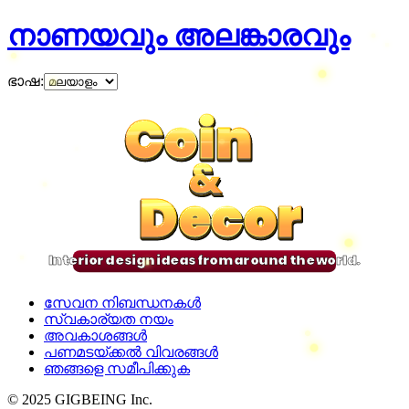
നാണയവും അലങ്കാരവും
ഭാഷ
:
Coin
Coin
Coin
Coin
&
&
&
&
Decor
Decor
Decor
Decor
Interior design ideas from around the world.
സേവന നിബന്ധനകൾ
സ്വകാര്യത നയം
അവകാശങ്ങൾ
പണമടയ്ക്കൽ വിവരങ്ങൾ
ഞങ്ങളെ സമീപിക്കുക
© 2025 GIGBEING Inc.