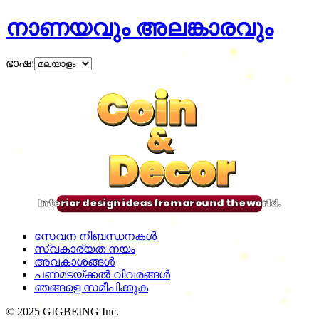
നാണയവും അലങ്കാരവും
ഭാഷ
:
Coin
Coin
Coin
Coin
&
&
&
&
Decor
Decor
Decor
Decor
Interior design ideas from around the world.
സേവന നിബന്ധനകൾ
സ്വകാര്യത നയം
അവകാശങ്ങൾ
പണമടയ്ക്കൽ വിവരങ്ങൾ
ഞങ്ങളെ സമീപിക്കുക
© 2025 GIGBEING Inc.