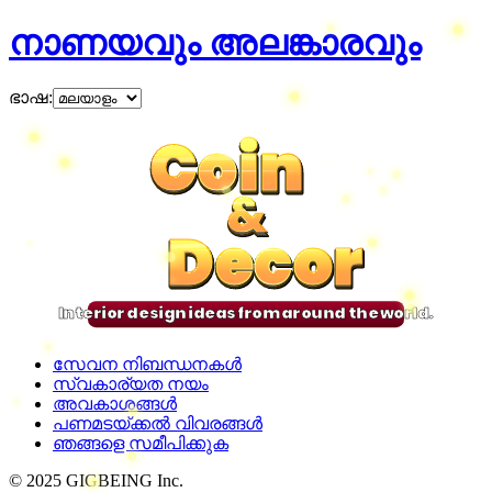
നാണയവും അലങ്കാരവും
ഭാഷ
:
Coin
Coin
Coin
Coin
&
&
&
&
Decor
Decor
Decor
Decor
Interior design ideas from around the world.
സേവന നിബന്ധനകൾ
സ്വകാര്യത നയം
അവകാശങ്ങൾ
പണമടയ്ക്കൽ വിവരങ്ങൾ
ഞങ്ങളെ സമീപിക്കുക
© 2025 GIGBEING Inc.