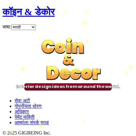
कॉइन & डेकोर
भाषा
:
Coin
Coin
Coin
Coin
&
&
&
&
Decor
Decor
Decor
Decor
Interior design ideas from around the world.
सेवा अटी
गोपनीयता धोरण
अधिकार
पेमेंट माहिती
आम्हांला संपर्क साधा
© 2025 GIGBEING Inc.