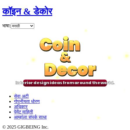
कॉइन & डेकोर
भाषा
:
Coin
Coin
Coin
Coin
&
&
&
&
Decor
Decor
Decor
Decor
Interior design ideas from around the world.
सेवा अटी
गोपनीयता धोरण
अधिकार
पेमेंट माहिती
आम्हांला संपर्क साधा
© 2025 GIGBEING Inc.