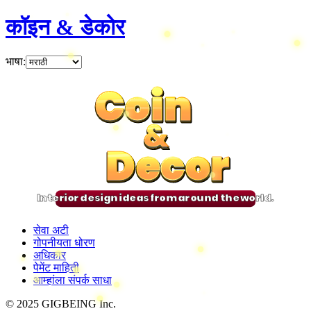
कॉइन & डेकोर
भाषा
:
Coin
Coin
Coin
Coin
&
&
&
&
Decor
Decor
Decor
Decor
Interior design ideas from around the world.
सेवा अटी
गोपनीयता धोरण
अधिकार
पेमेंट माहिती
आम्हांला संपर्क साधा
© 2025 GIGBEING Inc.