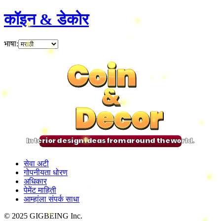
कॉइन & डेकोर
भाषा
:
Coin
Coin
Coin
Coin
&
&
&
&
Decor
Decor
Decor
Decor
Interior design ideas from around the world.
सेवा अटी
गोपनीयता धोरण
अधिकार
पेमेंट माहिती
आम्हांला संपर्क साधा
© 2025 GIGBEING Inc.