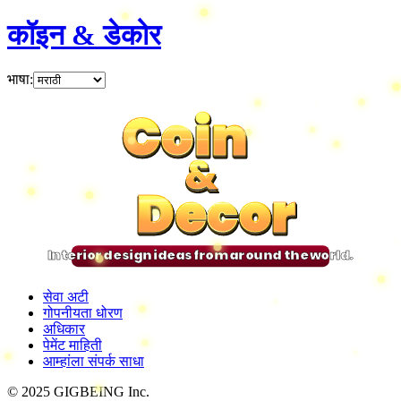
कॉइन & डेकोर
भाषा
:
Coin
Coin
Coin
Coin
&
&
&
&
Decor
Decor
Decor
Decor
Interior design ideas from around the world.
सेवा अटी
गोपनीयता धोरण
अधिकार
पेमेंट माहिती
आम्हांला संपर्क साधा
© 2025 GIGBEING Inc.